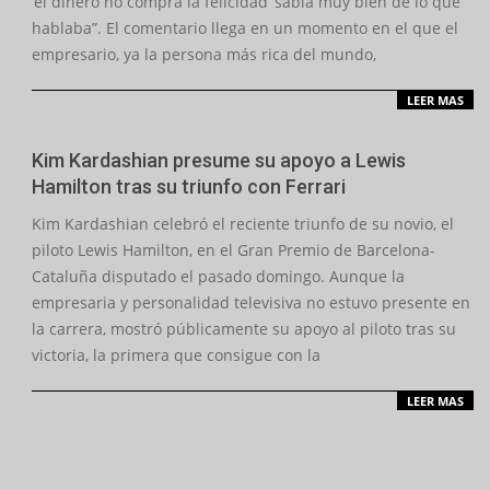
‘el dinero no compra la felicidad’ sabía muy bien de lo que
hablaba”. El comentario llega en un momento en el que el
empresario, ya la persona más rica del mundo,
LEER MAS
Kim Kardashian presume su apoyo a Lewis
Hamilton tras su triunfo con Ferrari
2026-
Kim Kardashian celebró el reciente triunfo de su novio, el
06-
piloto Lewis Hamilton, en el Gran Premio de Barcelona-
16
Cataluña disputado el pasado domingo. Aunque la
empresaria y personalidad televisiva no estuvo presente en
la carrera, mostró públicamente su apoyo al piloto tras su
victoria, la primera que consigue con la
LEER MAS