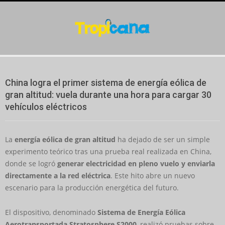
Skip
to
content
Secondary
Navigation
China logra el primer sistema de energía eólica de
Menu
gran altitud: vuela durante una hora para cargar 30
vehículos eléctricos
La
energía eólica de gran altitud
ha dejado de ser un simple
experimento teórico tras una prueba real realizada en China,
donde se logró
generar electricidad en pleno vuelo y enviarla
directamente a la red eléctrica
. Este hito abre un nuevo
escenario para la producción energética del futuro.
El dispositivo, denominado
Sistema de Energía Eólica
Aerotransportada Stratosphere S2000
, realizó pruebas sobre