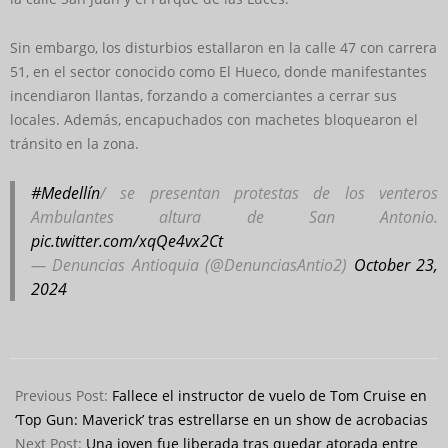
Sin embargo, los disturbios estallaron en la calle 47 con carrera
51, en el sector conocido como El Hueco, donde manifestantes
incendiaron llantas, forzando a comerciantes a cerrar sus
locales. Además, encapuchados con machetes bloquearon el
tránsito en la zona.
#Medellín
/ se presentan protestas de los venteros
Ambulantes altura de San Antonio.
pic.twitter.com/xqQe4vx2Ct
— Denuncias Antioquia (@DenunciasAntio2)
October 23,
2024
2024-
10-
Previous Post:
Fallece el instructor de vuelo de Tom Cruise en
23
‘Top Gun: Maverick’ tras estrellarse en un show de acrobacias
Next Post:
Una joven fue liberada tras quedar atorada entre