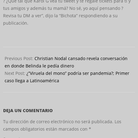
? ¿Qué tal que Karol G vea tu tweet y te regale tickets para ti y
tus amigos y además tu mamá? No sé, yo aquí pensando ?
Revisa tu DM a ver”, dijo la “Bichota” respondiendo a su
publicación.
2022-
05-
Previous Post:
Christian Nodal cansado revela conversación
23
en donde Belinda le pedía dinero
Next Post:
¿”Viruela del mono” podría ser pandemia?; Primer
caso llega a Latinoamérica
DEJA UN COMENTARIO
Tu dirección de correo electrónico no será publicada.
Los
campos obligatorios están marcados con
*