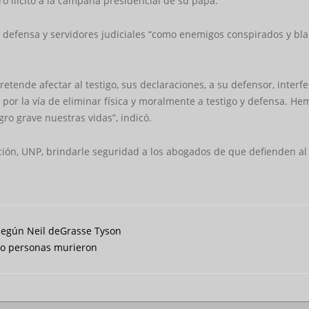
o ilícito a la campaña presidencial de su papá.
, defensa y servidores judiciales “como enemigos conspirados y bla
etende afectar al testigo, sus declaraciones, a su defensor, interfe
d por la vía de eliminar física y moralmente a testigo y defensa. H
gro grave nuestras vidas”, indicó.
ón, UNP, brindarle seguridad a los abogados de que defienden al 
 según Neil deGrasse Tyson
nco personas murieron