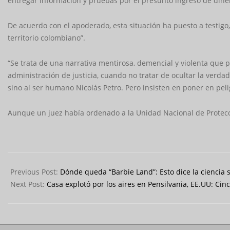
entregar información y pruebas por el presunto ingreso de diner
De acuerdo con el apoderado, esta situación ha puesto a testigo
territorio colombiano”.
“Se trata de una narrativa mentirosa, demencial y violenta que pr
administración de justicia, cuando no tratar de ocultar la verda
sino al ser humano Nicolás Petro. Pero insisten en poner en peli
Aunque un juez había ordenado a la Unidad Nacional de Protecci
2023-
08-
Previous Post:
Dónde queda “Barbie Land”: Esto dice la ciencia
12
Next Post:
Casa explotó por los aires en Pensilvania, EE.UU: Ci