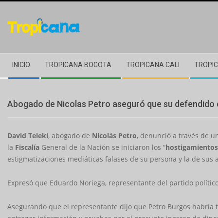
Skip
to
content
Secondary
INICIO
TROPICANA BOGOTA
TROPICANA CALI
TROPIC
Navigation
Menu
Abogado de Nicolas Petro aseguró que su defendido 
David Teleki
, abogado de
Nicolás Petro
, denunció a través de u
la
Fiscalía
General de la Nación se iniciaron los “
hostigamientos
estigmatizaciones mediáticas falases de su persona y la de sus 
Expresó que Eduardo Noriega, representante del partido polític
Asegurando que el representante dijo que Petro Burgos habría t