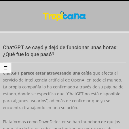
Skip
to
content
Secondary
Navigation
ChatGPT se cayó y dejó de funcionar unas horas:
Menu
¿Qué fue lo que pasó?
ChatGPT parece estar atravesando una caída
que afecta al
servicio de inteligencia artificial de OpenAI en todo el mundo.
La propia compañía lo ha confirmado a través de su página de
estado, donde se especifica que “ChatGPT no está disponible
para algunos usuarios”, además de confirmar que ya se
encuentra trabajando en una solución.
Plataformas como DownDetector se han inundado de quejas
por parte de los usuarios, que indican no ser capaces de