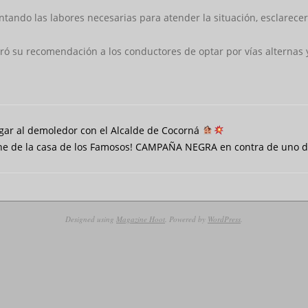
ndo las labores necesarias para atender la situación, esclarecer lo
eró su recomendación a los conductores de optar por vías alternas 
gar al demoledor con el Alcalde de Cocorná
he de la casa de los Famosos! CAMPAÑA NEGRA en contra de uno de
Designed using
Magazine Hoot
. Powered by
WordPress
.