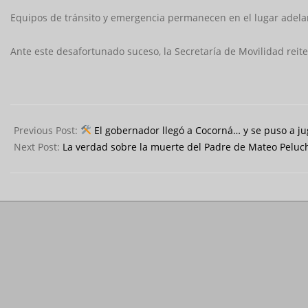
Equipos de tránsito y emergencia permanecen en el lugar adelanta
Ante este desafortunado suceso, la Secretaría de Movilidad reit
2025-
05-
Previous Post:
El gobernador llegó a Cocorná… y se puso a ju
23
Next Post:
La verdad sobre la muerte del Padre de Mateo Peluc