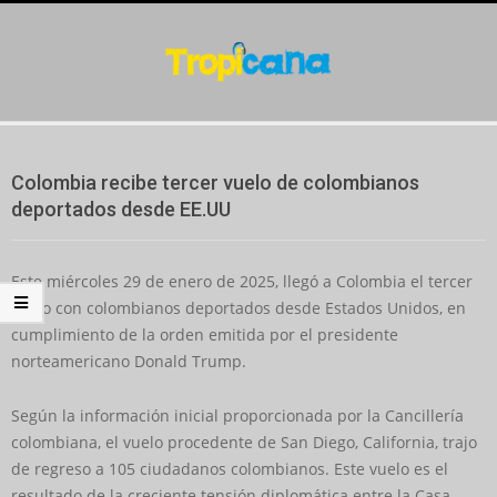
Skip
to
content
Secondary
Navigation
Colombia recibe tercer vuelo de colombianos
Menu
deportados desde EE.UU
Este miércoles 29 de enero de 2025, llegó a Colombia el tercer
vuelo con colombianos deportados desde Estados Unidos, en
cumplimiento de la orden emitida por el presidente
norteamericano Donald Trump.
Según la información inicial proporcionada por la Cancillería
colombiana, el vuelo procedente de San Diego, California, trajo
de regreso a 105 ciudadanos colombianos. Este vuelo es el
resultado de la creciente tensión diplomática entre la Casa