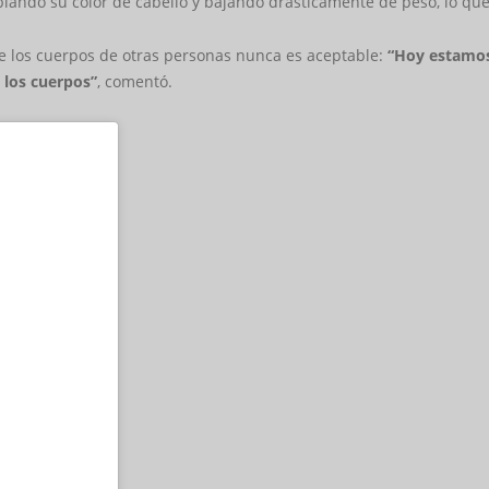
iando su color de cabello y bajando drásticamente de peso, lo que 
de los cuerpos de otras personas nunca es aceptable:
“Hoy estamos
 los cuerpos”
, comentó.