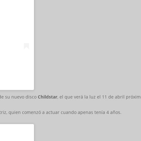
 de su nuevo disco
Childstar
, el que verá la luz el 11 de abril próxi
actriz, quien comenzó a actuar cuando apenas tenía 4 años.