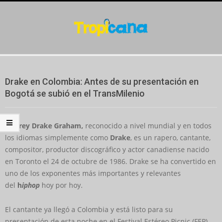
Skip
to
content
Secondary
Navigation
Drake en Colombia: Antes de su presentación en
Menu
Bogotá se subió en el TransMilenio
Aubrey Drake Graham,
reconocido a nivel mundial y en todos
los idiomas simplemente como
Drake
, es un rapero, cantante,
compositor, productor discográfico y actor canadiense nacido
en Toronto el 24 de octubre de 1986. Drake se ha convertido en
uno de los exponentes más importantes y relevantes
del
h
iphop
hoy por hoy.
El cantante ya llegó a Colombia y está listo para su
presentación de esta noche en el Festival Estéreo Picnic (FEP),