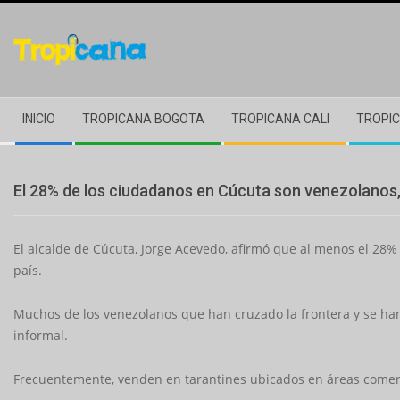
Skip
to
content
Secondary
INICIO
TROPICANA BOGOTA
TROPICANA CALI
TROPIC
Navigation
Menu
El 28% de los ciudadanos en Cúcuta son venezolanos, 
El alcalde de Cúcuta, Jorge Acevedo, afirmó que al menos el 28
país.
Muchos de los venezolanos que han cruzado la frontera y se han
informal.
Frecuentemente, venden en tarantines ubicados en áreas comerc