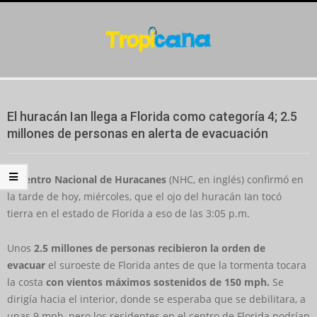
Skip
to
content
Secondary
Navigation
El huracán Ian llega a Florida como categoría 4; 2.5
Menu
millones de personas en alerta de evacuación
El
Centro Nacional de Huracanes
(NHC, en inglés) confirmó en
la tarde de hoy, miércoles, que el ojo del huracán Ian tocó
tierra en el estado de Florida a eso de las 3:05 p.m.
Unos
2.5 millones de personas recibieron la orden de
evacuar
el suroeste de Florida antes de que la tormenta tocara
la costa
con vientos máximos sostenidos de 150 mph.
Se
dirigía hacia el interior, donde se esperaba que se debilitara, a
unas 9 mph, pero los residentes en el centro de Florida podrían