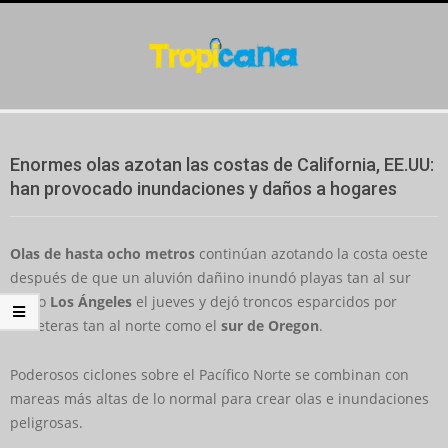
Skip
to
content
Secondary
Navigation
Enormes olas azotan las costas de California, EE.UU:
Menu
han provocado inundaciones y daños a hogares
Olas de hasta ocho metros
continúan azotando la costa oeste
después de que un aluvión dañino inundó playas tan al sur
como
Los Ángeles
el jueves y dejó troncos esparcidos por
carreteras tan al norte como el
sur de Oregon
.
Poderosos ciclones sobre el Pacífico Norte se combinan con
mareas más altas de lo normal para crear olas e inundaciones
peligrosas.