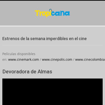
Skip
to
content
Secondary
Navigation
Estrenos de la semana imperdibles en el cine
Menu
Películas disponibles
en:
www.cinemark.com
/
www.cinepolis.com
/
www.cinecolombia
Devoradora de Almas