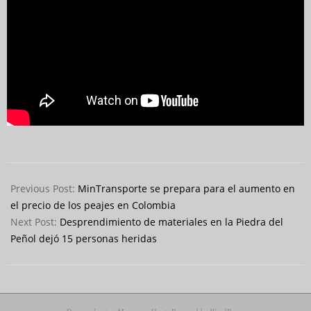
2023-
11-
Previous Post:
MinTransporte se prepara para el aumento en
01
el precio de los peajes en Colombia
Next Post:
Desprendimiento de materiales en la Piedra del
Peñol dejó 15 personas heridas