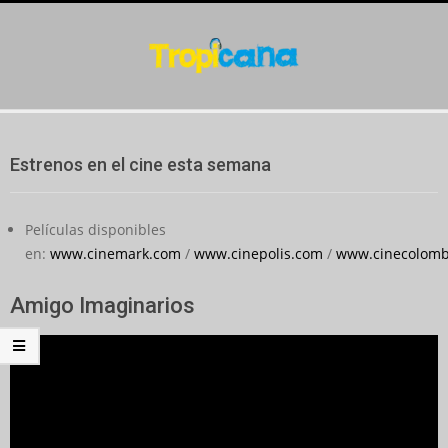
Skip
to
content
Secondary
Navigation
Estrenos en el cine esta semana
Menu
Películas disponibles
en:
www.cinemark.com
/
www.cinepolis.com
/
www.cinecolomb
Amigo Imaginarios