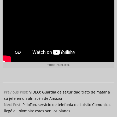
TODO PUBLICO.
2024-
05-
Previous Post:
VIDEO: Guardia de seguridad trató de matar a
18
su jefe en un almacén de Amazon
Next Post:
PilloFon, servicio de telefonía de Luisito Comunica,
llegó a Colombia: estos son los planes