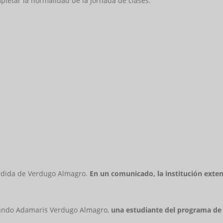
pletar la normalidad de la jornada de clases.
érdida de Verdugo Almagro.
En un comunicado, la institución exten
cuando Adamaris Verdugo Almagro,
una estudiante del programa de C