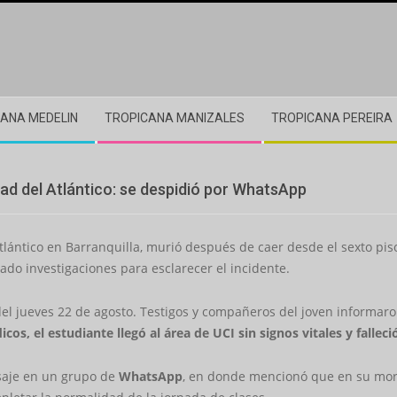
ANA MEDELIN
TROPICANA MANIZALES
TROPICANA PEREIRA
idad del Atlántico: se despidió por WhatsApp
tlántico en Barranquilla, murió después de caer desde el sexto piso
ado investigaciones para esclarecer el incidente.
del jueves 22 de agosto. Testigos y compañeros del joven informar
cos, el estudiante llegó al área de UCI sin signos vitales y falle
saje en un grupo de
WhatsApp
, en donde mencionó que en su morr