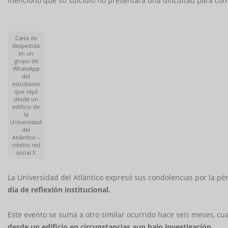
mencionó que su suicidio no presentara una dificultad para com
Carta de
despedida
en un
grupo de
WhatsApp
del
estudiante
que cayó
desde un
edificio de
la
Universidad
del
Atlántico –
crédito red
social X
La Universidad del Atlántico expresó sus condolencias por la p
día de reflexión institucional.
Este evento se suma a otro similar ocurrido hace seis meses, 
desde un edificio en circunstancias aun bajo investigación.