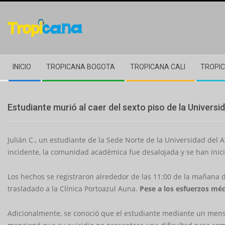
Skip
to
content
Secondary
INICIO
TROPICANA BOGOTA
TROPICANA CALI
TROPIC
Navigation
Menu
Estudiante murió al caer del sexto piso de la Univers
Julián C., un estudiante de la Sede Norte de la Universidad del A
incidente, la comunidad académica fue desalojada y se han inici
Los hechos se registraron alrededor de las 11:00 de la mañana 
trasladado a la Clínica Portoazul Auna.
Pese a los esfuerzos médi
Adicionalmente, se conoció que el estudiante mediante un men