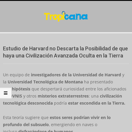
Skip
to
content
Secondary
Navigation
Estudio de Harvard no Descarta la Posibilidad de que
Menu
haya una Civilización Avanzada Oculta en la Tierra
Un equipo de
investigadores de la Universidad de Harvard
y
la
Universidad Tecnológica de Montana
ha presentado
una
hipótesis
que despertará curiosidad entre los aficionados
de
OVNIS
y otros
misterios extraterrestres
: una
civilización
tecnológica desconocida
podría
estar escondida en la Tierra.
Esta teoría sugiere que
estos seres podrían vivir en lo
profundo del subsuelo
, emergiendo en naves o
incluso
disfrazándose de humanos.