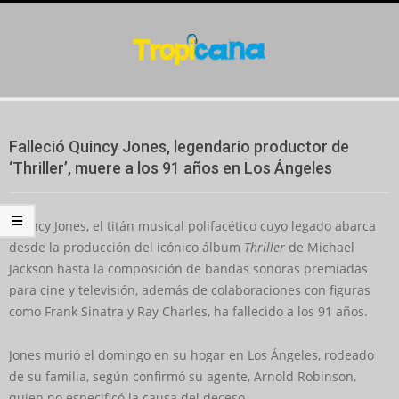
Skip
to
content
Secondary
Navigation
Falleció Quincy Jones, legendario productor de
Menu
‘Thriller’, muere a los 91 años en Los Ángeles
Quincy Jones, el titán musical polifacético cuyo legado abarca
desde la producción del icónico álbum
Thriller
de Michael
Jackson hasta la composición de bandas sonoras premiadas
para cine y televisión, además de colaboraciones con figuras
como Frank Sinatra y Ray Charles, ha fallecido a los 91 años.
Jones murió el domingo en su hogar en Los Ángeles, rodeado
de su familia, según confirmó su agente, Arnold Robinson,
quien no especificó la causa del deceso.