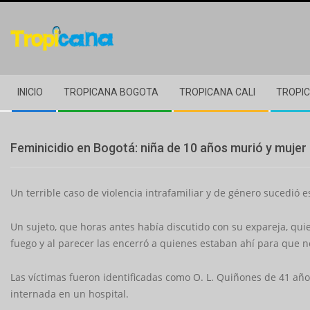
Skip
to
content
Secondary
INICIO
TROPICANA BOGOTA
TROPICANA CALI
TROPIC
Navigation
Menu
Feminicidio en Bogotá: niña de 10 años murió y mujer
Un terrible caso de violencia intrafamiliar y de género sucedió 
Un sujeto, que horas antes había discutido con su expareja, quien
fuego y al parecer las encerró a quienes estaban ahí para que 
Las víctimas fueron identificadas como O. L. Quiñones de 41 a
internada en un hospital.