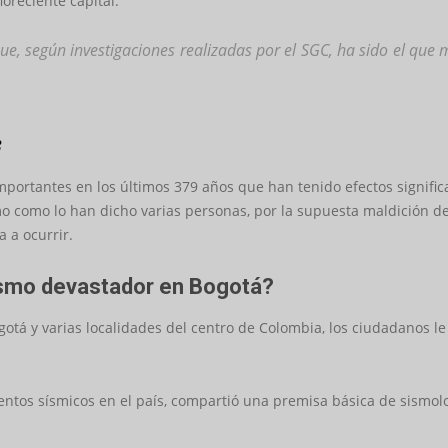
loreciente capital.
e, según investigaciones realizadas por el SGC, ha sido el que
3
mportantes en los últimos 379 años que han tenido efectos significa
o como lo han dicho varias personas, por la supuesta maldición de 
 a ocurrir.
sismo devastador en Bogotá?
otá y varias localidades del centro de Colombia, los ciudadanos le
entos sísmicos en el país, compartió una premisa básica de sismol