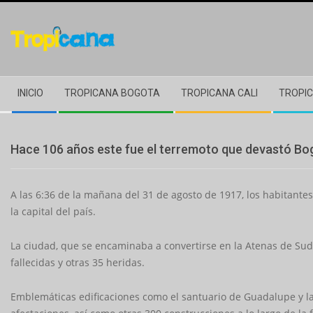
Skip
to
content
Secondary
INICIO
TROPICANA BOGOTA
TROPICANA CALI
TROPIC
Navigation
Menu
Hace 106 años este fue el terremoto que devastó Bo
A las 6:36 de la mañana del 31 de agosto de 1917, los habitant
la capital del país.
La ciudad, que se encaminaba a convertirse en la Atenas de Su
fallecidas y otras 35 heridas.
Emblemáticas edificaciones como el santuario de Guadalupe y la 