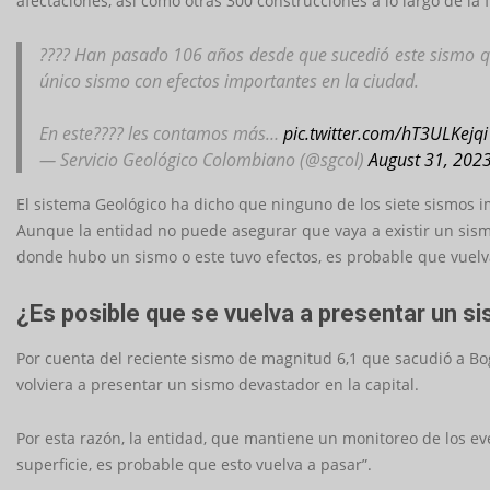
afectaciones, así como otras 300 construcciones a lo largo de la f
????️ Han pasado 106 años desde que sucedió este sismo qu
único sismo con efectos importantes en la ciudad.
En este???? les contamos más…
pic.twitter.com/hT3ULKejqi
— Servicio Geológico Colombiano (@sgcol)
August 31, 202
El sistema Geológico ha dicho que ninguno de los siete sismos i
Aunque la entidad no puede asegurar que vaya a existir un sism
donde hubo un sismo o este tuvo efectos, es probable que vuelva
¿Es posible que se vuelva a presentar un 
Por cuenta del reciente sismo de magnitud 6,1 que sacudió a Bog
volviera a presentar un sismo devastador en la capital.
Por esta razón, la entidad, que mantiene un monitoreo de los ev
superficie, es probable que esto vuelva a pasar”.