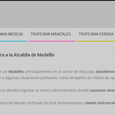
ANA MEDELIN
TROPICANA MANIZALES
TROPICANA PEREIRA
a a la Alcaldía de Medellín
as en
Medellín
, principalmente en el sector de Niquitao,
decidieron 
a algunas situaciones puntuales como atropellos en medio de opera
nas decidió ingresar al centro administrativo donde
causaron dest
uesto de Mando Unificado se está monitoreando y
dando instruccio