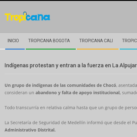
Skip
to
content
Secondary
INICIO
TROPICANA BOGOTA
TROPICANA CALI
TROPIC
Navigation
Menu
Indígenas protestan y entran a la fuerza en La Alpujarr
Un grupo de indígenas de las comunidades de Chocó
, asentad
consideran un
abandono y falta de apoyo institucional,
sumado 
Todo transcurría en relativa calma hasta que un grupo de perso
La Secretaría de Seguridad de Medellín informó que desde el P
Administrativo Distrital.