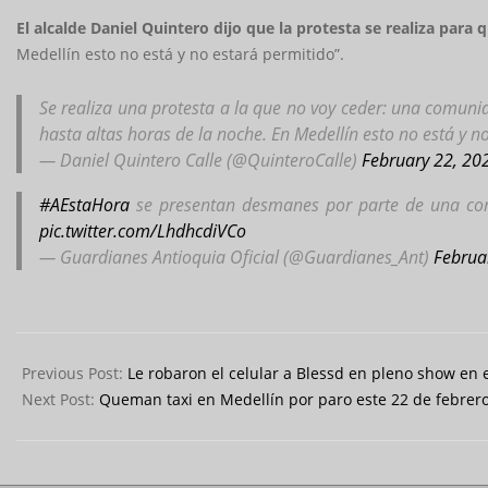
El alcalde Daniel Quintero dijo que la protesta se realiza para 
Medellín esto no está y no estará permitido”.
Se realiza una protesta a la que no voy ceder: una comunid
hasta altas horas de la noche. En Medellín esto no está y n
— Daniel Quintero Calle (@QuinteroCalle)
February 22, 20
#AEstaHora
se presentan desmanes por parte de una com
pic.twitter.com/LhdhcdiVCo
— Guardianes Antioquia Oficial (@Guardianes_Ant)
Februa
2023-
02-
Previous Post:
Le robaron el celular a Blessd en pleno show en 
22
Next Post:
Queman taxi en Medellín por paro este 22 de febrer