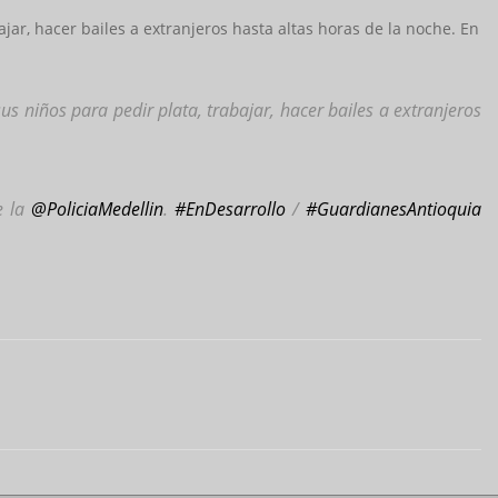
ajar, hacer bailes a extranjeros hasta altas horas de la noche. En
s niños para pedir plata, trabajar, hacer bailes a extranjeros
e la
@PoliciaMedellin
.
#EnDesarrollo
/
#GuardianesAntioquia