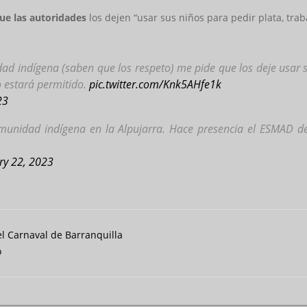
que las autoridades
los dejen “usar sus niños para pedir plata, trab
ad indígena (saben que los respeto) me pide que los deje usar su
o estará permitido.
pic.twitter.com/Knk5AHfe1k
23
unidad indígena en la Alpujarra. Hace presencia el ESMAD d
ry 22, 2023
el Carnaval de Barranquilla
o