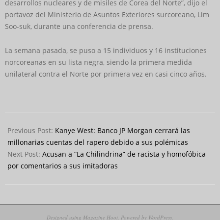
desarrollos nucleares y de misiles de Corea del Norte”, dijo el
portavoz del Ministerio de Asuntos Exteriores surcoreano, Lim
Soo-suk, durante una conferencia de prensa.
La semana pasada, se puso a 15 individuos y 16 instituciones
norcoreanas en su lista negra, siendo la primera medida
unilateral contra el Norte por primera vez en casi cinco años.
2022-
10-
Previous Post:
Kanye West: Banco JP Morgan cerrará las
18
millonarias cuentas del rapero debido a sus polémicas
Next Post:
Acusan a “La Chilindrina” de racista y homofóbica
por comentarios a sus imitadoras
Designed using
Magazine Hoot
. Powered by
WordPress
.