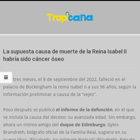
Skip
to
content
Secondary
Navigation
La supuesta causa de muerte de la Reina Isabel II
Menu
habría sido cáncer óseo
Casi tres meses, el 8 de septiembre del 2022, falleció en el
palacio de Buckingham la reina Isabel II a sus 96 años, según la
información preliminar a causa de la “vejez”.
Poco después se publicó
el informe de la defunción
, en el que
se incluía la causa del deceso: su avanzada edad. Sin embargo,
ahora un íntimo amigo del
duque de Edimburgo
, Gyles
Brandreth, biógrafo oficial de la Familia Real, sugiere en su
nuevo libro, “Elizabeth: An Intimate Portrait” (Elizabeth: Retrato