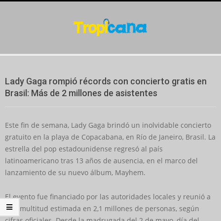
Skip
to
content
Secondary
Navigation
Lady Gaga rompió récords con concierto gratis en
Menu
Brasil: Más de 2 millones de asistentes
Este fin de semana, Lady Gaga brindó un inolvidable concierto
gratuito en la playa de Copacabana, en Río de Janeiro, Brasil. La
estrella del pop estadounidense regresó al país
latinoamericano tras 13 años de ausencia, en el marco del
lanzamiento de su nuevo álbum, Mayhem.
El evento fue financiado por las autoridades locales y reunió a
una multitud estimada en 2,1 millones de personas, según
cifras oficiales. Desde la madrugada del 2 de mayo, día del