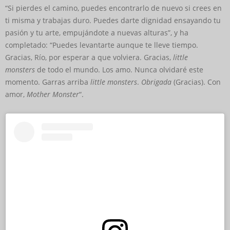
“Si pierdes el camino, puedes encontrarlo de nuevo si crees en
ti misma y trabajas duro. Puedes darte dignidad ensayando tu
pasión y tu arte, empujándote a nuevas alturas”, y ha
completado: “Puedes levantarte aunque te lleve tiempo.
Gracias, Río, por esperar a que volviera. Gracias,
little
monsters
de todo el mundo. Los amo. Nunca olvidaré este
momento. Garras arriba
little monsters
.
Obrigada
(Gracias). Con
amor,
Mother Monster
“.