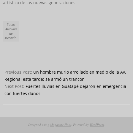
artístico de las nuevas generaciones.
Foto:
Alcaldía
de
Medellín
.
2024-
08-
Previous Post:
Un hombre murió arrollado en medio de la Av.
12
Regional esta tarde: se armó un trancón
Next Post:
Fuertes lluvias en Guatapé dejaron en emergencia
con fuertes daños
Designed using
Magazine Hoot
. Powered by
WordPress
.