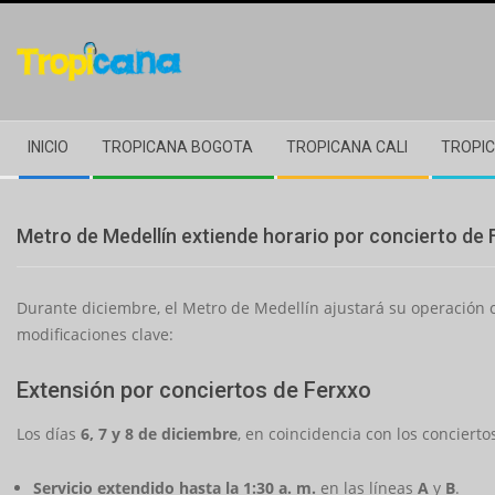
Skip
to
content
Secondary
INICIO
TROPICANA BOGOTA
TROPICANA CALI
TROPIC
Navigation
Menu
Metro de Medellín extiende horario por concierto de 
Durante diciembre, el Metro de Medellín ajustará su operación c
modificaciones clave:
Extensión por conciertos de Ferxxo
Los días
6, 7 y 8 de diciembre
, en coincidencia con los conciert
Servicio extendido hasta la 1:30 a. m.
en las líneas
A
y
B
.