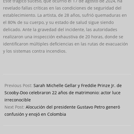
Este trágico suceso, que ocurrió el 17 de agosto de 2024, ha
revelado fallas críticas en las condiciones de seguridad del
establecimiento. La artista, de 28 años, sufrió quemaduras en
el 80% de su cuerpo, y su estado de salud sigue siendo
delicado. Ante la gravedad del incidente, las autoridades
realizaron una inspección exhaustiva de 20 horas, donde se
identificaron múltiples deficiencias en las rutas de evacuación
y los sistemas contra incendios.
2024-
09-
Previous Post:
Sarah Michelle Gellar y Freddie Prinze Jr. de
04
Scooby-Doo celebraron 22 años de matrimonio: actor luce
irreconocible
Next Post:
Alocución del presidente Gustavo Petro generó
confusión y enojó en Colombia