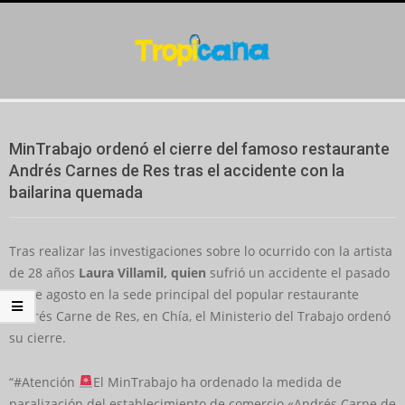
Skip
to
content
Secondary
Navigation
MinTrabajo ordenó el cierre del famoso restaurante
Menu
Andrés Carnes de Res tras el accidente con la
bailarina quemada
Tras realizar las investigaciones sobre lo ocurrido con la artista
de 28 años
Laura Villamil, quien
sufrió un accidente el pasado
17 de agosto en la sede principal del popular restaurante
Andrés Carne de Res, en Chía, el Ministerio del Trabajo ordenó
su cierre.
“#Atención
El MinTrabajo ha ordenado la medida de
paralización del establecimiento de comercio «Andrés Carne de