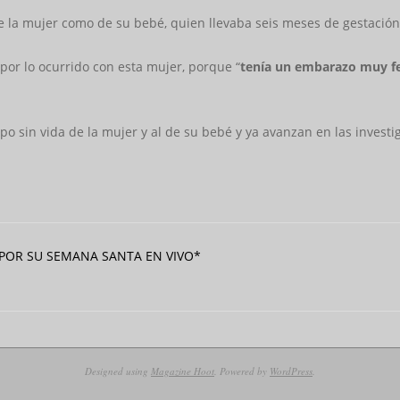
 la mujer como de su bebé, quien llevaba seis meses de gestación
por lo ocurrido con esta mujer, porque “
tenía un embarazo muy fe
erpo sin vida de la mujer y al de su bebé y ya avanzan en las invest
POR SU SEMANA SANTA EN VIVO*
Designed using
Magazine Hoot
. Powered by
WordPress
.