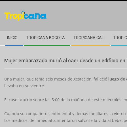
Skip
to
content
Secondary
INICIO
TROPICANA BOGOTA
TROPICANA CALI
TROPIC
Navigation
Menu
Mujer embarazada murió al caer desde un edificio en
Una mujer, que tenía seis meses de gestación, falleció
luego de c
llevaba en su vientre.
El caso ocurrió sobre las 5:00 de la mañana de este miércoles e
Cuando su compañero sentimental y demás familiares la vieron 
Los médicos, de inmediato, intentaron salvarle la vida al bebé, 