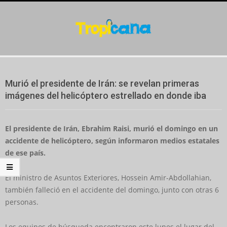
Skip
to
content
Secondary
Navigation
Murió el presidente de Irán: se revelan primeras
Menu
imágenes del helicóptero estrellado en donde iba
El presidente de Irán, Ebrahim Raisi, murió el domingo en un
accidente de helicóptero, según informaron medios estatales
de ese país.
El ministro de Asuntos Exteriores, Hossein Amir-Abdollahian,
también falleció en el accidente del domingo, junto con otras 6
personas.
Los equipos de búsqueda encontraron este lunes el lugar del