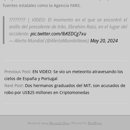
fuentes estatales como la Agencia FARS.
???????? | VIDEO: El momento en el que se encontró el
anillo del presidente de Irán, Ebrahim Raisi, en el lugar del
accidente.
pic.twitter.com/IbKEDCg7xu
— Alerta Mundial (@AlertaMundoNews)
May 20, 2024
2024-
05-
Previous Post:
EN VIDEO: Se vio un meteorito atravesando los
20
cielos de España y Portugal
Next Post:
Dos hermanos graduados del MIT, son acusados de
robo por US$25 millones en Criptomonedas
Designed using
Magazine Hoot
. Powered by
WordPress
.