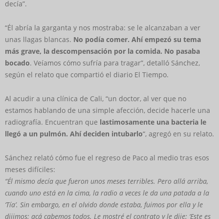
decía”.
“Él abría la garganta y nos mostraba: se le alcanzaban a ver
unas llagas blancas.
No podía comer. Ahí empezó su tema
más grave, la descompensación por la comida. No pasaba
bocado
. Veíamos cómo sufría para tragar”, detalló Sánchez,
según el relato que compartió el diario El Tiempo.
Al acudir a una clínica de Cali, “un doctor, al ver que no
estamos hablando de una simple afección, decide hacerle una
radiografía. Encuentran que
lastimosamente una bacteria le
llegó a un pulmón. Ahí deciden intubarlo
“, agregó en su relato.
Sánchez relató cómo fue el regreso de Paco al medio tras esos
meses difíciles:
“Él mismo decía que fueron unos meses terribles. Pero allá arriba,
cuando uno está en la cima, la radio a veces le da una patada a la
‘Tía’. Sin embargo, en el olvido donde estaba, fuimos por ella y le
dijimos: acá cabemos todos. Le mostré el contrato y le dije: ‘Este es