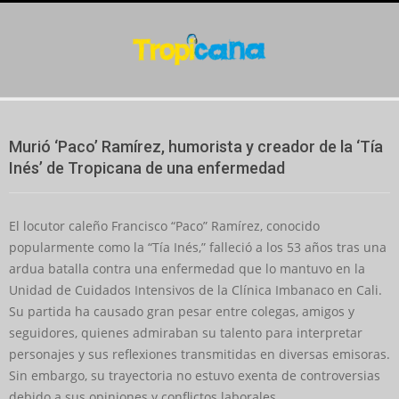
Skip
to
content
Secondary
Navigation
Murió ‘Paco’ Ramírez, humorista y creador de la ‘Tía
Menu
Inés’ de Tropicana de una enfermedad
El locutor caleño Francisco “Paco” Ramírez, conocido
popularmente como la “Tía Inés,” falleció a los 53 años tras una
ardua batalla contra una enfermedad que lo mantuvo en la
Unidad de Cuidados Intensivos de la Clínica Imbanaco en Cali.
Su partida ha causado gran pesar entre colegas, amigos y
seguidores, quienes admiraban su talento para interpretar
personajes y sus reflexiones transmitidas en diversas emisoras.
Sin embargo, su trayectoria no estuvo exenta de controversias
debido a sus opiniones y conflictos laborales.