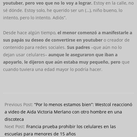
youtuber, pero veo que no lo voy a lograr.
Estoy en la calle, no
sé dónde. Estoy solo, he querido ser un (…), niño bueno, lo
intento, pero lo intento. Adiós”.
Desde hace algún tiempo,
el menor comenzó a manifestarle a
sus papás su deseo de convertirse en youtuber
o creador de
contenido para redes sociales.
Sus padres
–que aún no lo
dejan usar celulares–
aunque le aseguraron que iban a
apoyarlo, le dijeron que aún estaba muy pequeño, pero
que
cuando tuviera una edad mayor lo podría hacer.
2024-
08-
Previous Post:
“Por lo menos estamos bien”: Westcol reaccionó
28
a video de Aida Victoria Merlano con otro hombre en una
discoteca
Next Post:
Francia prueba prohibir los celulares en las
escuelas para menores de 15 años