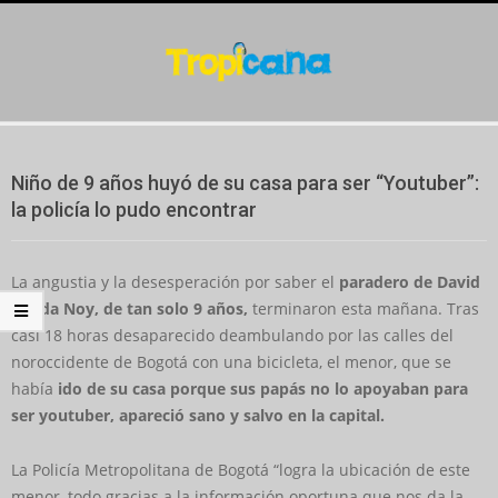
Skip
to
content
Secondary
Navigation
Niño de 9 años huyó de su casa para ser “Youtuber”:
Menu
la policía lo pudo encontrar
La angustia y la desesperación por saber el
paradero de David
Rueda Noy, de tan solo 9 años,
terminaron esta mañana. Tras
casi 18 horas desaparecido deambulando por las calles del
noroccidente de Bogotá con una bicicleta, el menor, que se
había
ido de su casa porque sus papás no lo apoyaban para
ser youtuber, apareció sano y salvo en la capital.
La Policía Metropolitana de Bogotá “logra la ubicación de este
menor, todo gracias a la información oportuna que nos da la