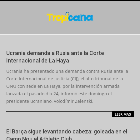
Skip
to
content
Secondary
Navigation
Menu
Ucrania demanda a Rusia ante la Corte
Internacional de La Haya
2022-
Ucrania ha presentado una demanda contra Rusia ante la
02-
Corte Internacional de Justicia (CIJ), el alto tribunal de la
27
ONU con sede en La Haya, por la intervención armada
lanzada el pasado día 24, informó este domingo el
presidente ucraniano, Volodímir Zelenski.
LEER MAS
El Barça sigue levantando cabeza: goleada en el
Camp Nou al Athletic Club