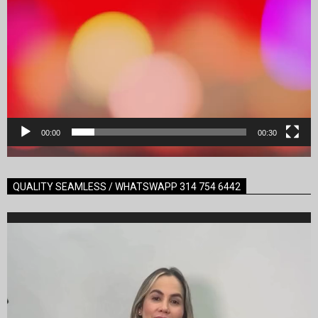
00:00
00:30
QUALITY SEAMLESS / WHATSWAPP 314 754 6442
Reproductor
de
vídeo