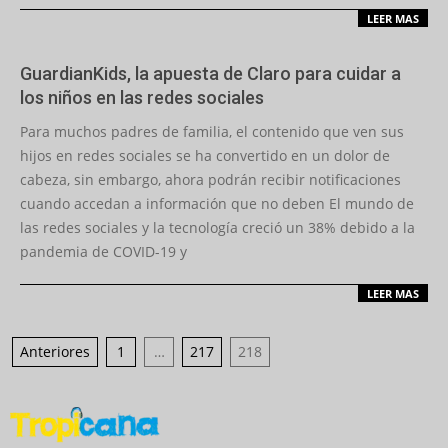
LEER MAS
GuardianKids, la apuesta de Claro para cuidar a
los niños en las redes sociales
2022-
Para muchos padres de familia, el contenido que ven sus
02-
hijos en redes sociales se ha convertido en un dolor de
27
cabeza, sin embargo, ahora podrán recibir notificaciones
cuando accedan a información que no deben El mundo de
las redes sociales y la tecnología creció un 38% debido a la
pandemia de COVID-19 y
LEER MAS
Navegación
Anteriores
1
…
217
218
de
entradas