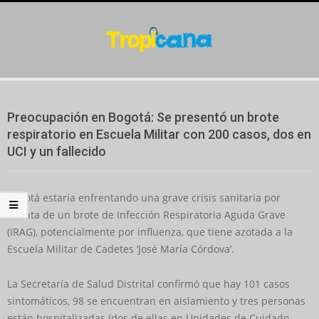
Skip
to
content
Secondary
Navigation
Preocupación en Bogotá: Se presentó un brote
Menu
respiratorio en Escuela Militar con 200 casos, dos en
UCI y un fallecido
Bogotá estaría enfrentando una grave crisis sanitaria por
cuenta de un brote de Infección Respiratoria Aguda Grave
(IRAG), potencialmente por influenza, que tiene azotada a la
Escuela Militar de Cadetes ‘José María Córdova’.
La Secretaría de Salud Distrital confirmó que hay 101 casos
sintomáticos, 98 se encuentran en aislamiento y tres personas
están hospitalizadas (dos de ellas en Unidades de Cuidado