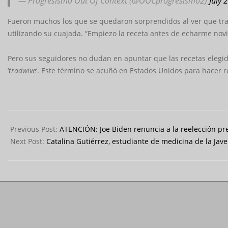
— Progresismo Out Of Context (@OOCprogresismo2)
July 
Fueron muchos los que se quedaron sorprendidos al ver que tras
utilizando su cuajada. “Empiezo la receta antes de echarme novi
Pero sus seguidores no dudan en apuntar que las recetas elegid
‘
tradwive
‘. Este término se acuñó en Estados Unidos para hacer re
2024-
07-
Previous Post:
ATENCIÓN: Joe Biden renuncia a la reelección pr
22
Next Post:
Catalina Gutiérrez, estudiante de medicina de la Jav