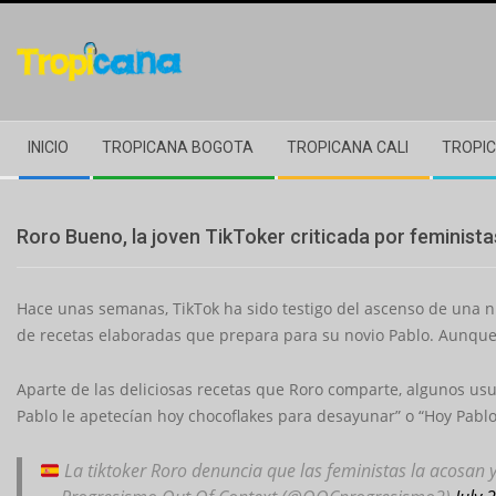
Skip
to
content
Secondary
INICIO
TROPICANA BOGOTA
TROPICANA CALI
TROPIC
Navigation
Menu
Roro Bueno, la joven TikToker criticada por feminista
Hace unas semanas, TikTok ha sido testigo del ascenso de una n
de recetas elaboradas que prepara para su novio Pablo. Aunque
Aparte de las deliciosas recetas que Roro comparte, algunos u
Pablo le apetecían hoy chocoflakes para desayunar” o “Hoy Pablo s
La tiktoker Roro denuncia que las feministas la acosan y