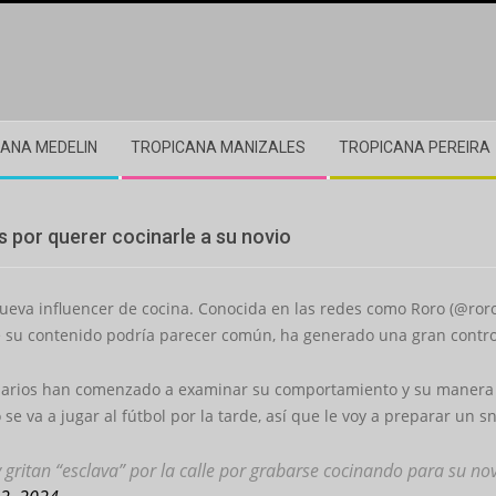
ANA MEDELIN
TROPICANA MANIZALES
TROPICANA PEREIRA
s por querer cocinarle a su novio
ueva influencer de cocina. Conocida en las redes como Roro (@roro
 su contenido podría parecer común, ha generado una gran controv
suarios han comenzado a examinar su comportamiento y su manera 
e va a jugar al fútbol por la tarde, así que le voy a preparar un sn
 gritan “esclava” por la calle por grabarse cocinando para su no