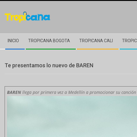
Skip
to
content
Secondary
INICIO
TROPICANA BOGOTA
TROPICANA CALI
TROPIC
Navigation
Menu
Te presentamos lo nuevo de BAREN
BAREN
llega por primera vez a Medellín a promocionar su canció