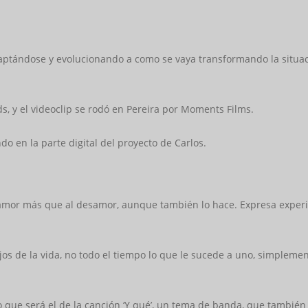
ptándose y evolucionando a como se vaya transformando la situació
s, y el videoclip se rodó en Pereira por Moments Films.
o en la parte digital del proyecto de Carlos.
 al amor más que al desamor, aunque también lo hace. Expresa expe
bajos de la vida, no todo el tiempo lo que le sucede a uno, simpl
ue será el de la canción ‘Y qué’, un tema de banda, que también 