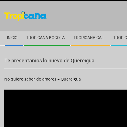
Skip
to
content
Secondary
INICIO
TROPICANA BOGOTA
TROPICANA CALI
TROPIC
Navigation
Menu
Te presentamos lo nuevo de Quereigua
No quiere saber de amores – Quereigua