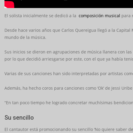
El solista inicialmente se dedicó a la
composición musical
para r
Desde hace varios años que Carlos Quereigua llegó a la Capital 
mundo de la música.
Sus inicios se dieron en agrupaciones de música llanera con las 
por lo que decidió arriesgarse por este, con el que ya había ten
Varias de sus canciones han sido interpretadas por artistas como 
Además, ha hecho coros para canciones como ‘Ok’ de Jessi Uribe 
“En tan poco tiempo he logrado concretar muchísimas bendicione
Su sencillo
El cantautor está promocionando su sencillo ‘No quiere saber d