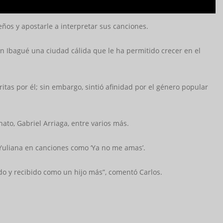
eños y apostarle a interpretar sus canciones.
en Ibagué una ciudad cálida que le ha permitido crecer en el
itas por él; sin embargo, sintió afinidad por el género popular
nato, Gabriel Arriaga, entre varios más.
 Yuliana en canciones como ‘Ya no me amas’.
o y recibido como un hijo más”, comentó Carlos.