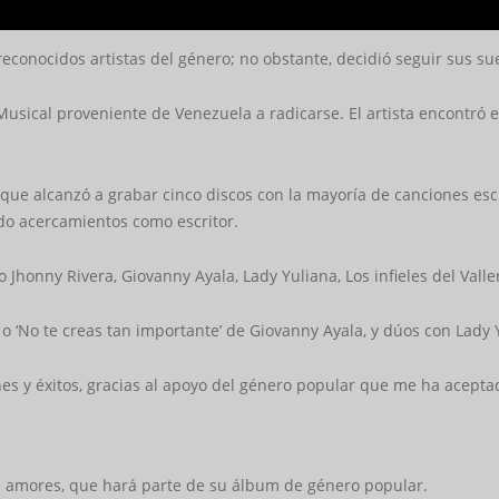
econocidos artistas del género; no obstante, decidió seguir sus su
Musical proveniente de Venezuela a radicarse. El artista encontró 
que alcanzó a grabar cinco discos con la mayoría de canciones escr
ido acercamientos como escritor.
Jhonny Rivera, Giovanny Ayala, Lady Yuliana, Los infieles del Valle
o ‘No te creas tan importante’ de Giovanny Ayala, y dúos con Lady
s y éxitos, gracias al apoyo del género popular que me ha aceptad
e amores, que hará parte de su álbum de género popular.