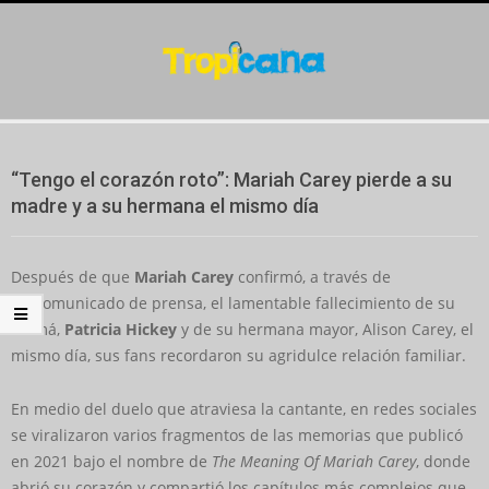
Skip
to
content
Secondary
Navigation
“Tengo el corazón roto”: Mariah Carey pierde a su
Menu
madre y a su hermana el mismo día
Después de que
Mariah Carey
confirmó, a través de
un comunicado de prensa, el lamentable fallecimiento de su
mamá,
Patricia Hickey
y de su hermana mayor, Alison Carey, el
mismo día, sus fans recordaron su agridulce relación familiar.
En medio del duelo que atraviesa la cantante, en redes sociales
se viralizaron varios fragmentos de las memorias que publicó
en 2021 bajo el nombre de
The Meaning Of Mariah Carey
, donde
abrió su corazón y compartió los capítulos más complejos que