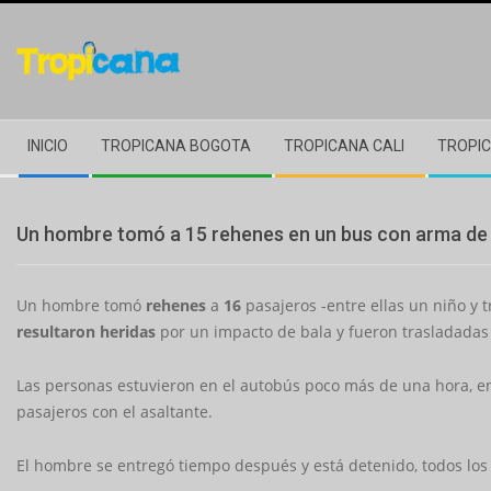
Skip
to
content
Secondary
INICIO
TROPICANA BOGOTA
TROPICANA CALI
TROPIC
Navigation
Menu
Un hombre tomó a 15 rehenes en un bus con arma de 
Un hombre tomó
rehenes
a
16
pasajeros -entre ellas un niño y 
resultaron heridas
por un impacto de bala y fueron trasladadas 
Las personas estuvieron en el autobús poco más de una hora, en 
pasajeros con el asaltante.
El hombre se entregó tiempo después y está detenido, todos los 