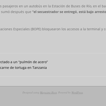
asajeros en un autobús en la Estación de Buses de Río, en el barr
que sumó después que
“el secuestrador se entregó, está bajo arrest
aciones Especiales (BOPE) bloquearon los accesos a la terminal y
ectado a un “pulmón de acero”
carne de tortuga en Tanzania
Designed using
Magazine Hoot
. Powered by
WordPress
.