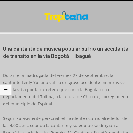
Skip
to
content
Secondary
Navigation
Una cantante de música popular sufrió un accidente
Menu
de transito en la vía Bogotá – Ibagué
Durante la madrugada del viernes 27 de septiembre, la
cantante Leidy Yuliana sufrió un grave accidente mientras se
desplazaba por la carretera que conecta Bogotá con el
departamento del Tolima, a la altura de Chicoral, corregimiento
del municipio de Espinal.
Según su asistente personal, el incidente ocurrió alrededor de
las 4:00 a.m., cuando la cantante y su equipo se dirigían a
Ibagué tras asistir a los Premios Mi Gente en Bogotá, donde fue