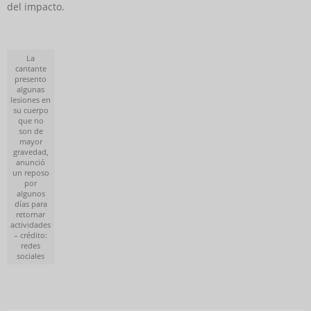
del impacto.
La
cantante
presento
algunas
lesiones en
su cuerpo
que no
son de
mayor
gravedad,
anunció
un reposo
por
algunos
días para
retornar
actividades
– crédito:
redes
sociales