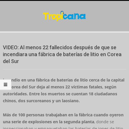
Skip
to
content
Secondary
Navigation
VIDEO: Al menos 22 fallecidos después de que se
Menu
incendiara una fábrica de baterías de litio en Corea
del Sur
Incendio en una fábrica de baterías de litio cerca de la capital
de Corea del Sur deja al menos 22 víctimas fatales, según
autoridades. Entre los muertos se cuentan 18 ciudadanos
chinos, dos surcoreanos y un laosiano.
Más de 100 personas trabajaban en la fábrica cuando oyeron
una serie de explosiones en la segunda planta
, donde se
inspeccionaban y empaquetaban las baterías de iones de litio,