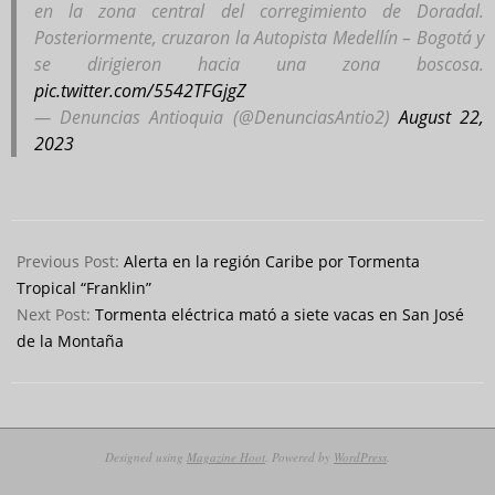
en la zona central del corregimiento de Doradal.
Posteriormente, cruzaron la Autopista Medellín – Bogotá y
se dirigieron hacia una zona boscosa.
pic.twitter.com/5542TFGjgZ
— Denuncias Antioquia (@DenunciasAntio2)
August 22,
2023
2023-
08-
Previous Post:
Alerta en la región Caribe por Tormenta
22
Tropical “Franklin”
Next Post:
Tormenta eléctrica mató a siete vacas en San José
de la Montaña
Designed using
Magazine Hoot
. Powered by
WordPress
.