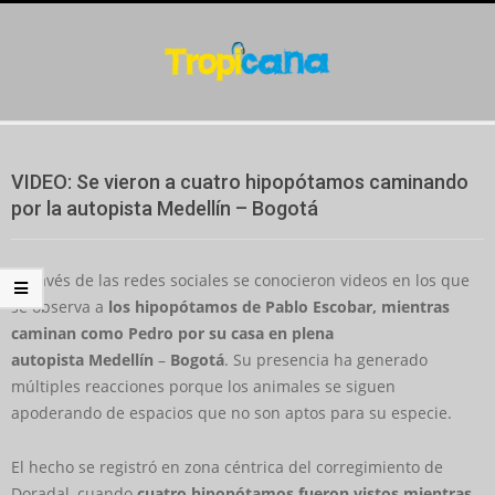
Skip
to
content
Secondary
Navigation
VIDEO: Se vieron a cuatro hipopótamos caminando
Menu
por la autopista Medellín – Bogotá
A través de las redes sociales se conocieron videos en los que
se observa a
los hipopótamos de Pablo Escobar, mientras
caminan como Pedro por su casa en plena
autopista
Medellín
–
Bogotá
. Su presencia ha generado
múltiples reacciones porque los animales se siguen
apoderando de espacios que no son aptos para su especie.
El hecho se registró en zona céntrica del corregimiento de
Doradal, cuando
cuatro hipopótamos fueron vistos mientras