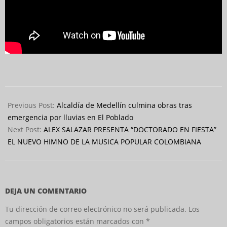
2026-
02-
Previous Post:
Alcaldía de Medellín culmina obras tras
20
emergencia por lluvias en El Poblado
Next Post:
ALEX SALAZAR PRESENTA “DOCTORADO EN FIESTA”
EL NUEVO HIMNO DE LA MUSICA POPULAR COLOMBIANA
DEJA UN COMENTARIO
Tu dirección de correo electrónico no será publicada.
Los
campos obligatorios están marcados con
*