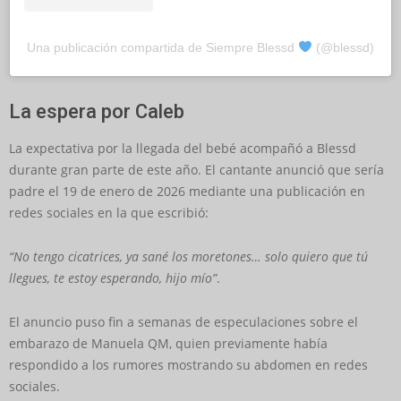
Una publicación compartida de Siempre Blessd
(@blessd)
La espera por Caleb
La expectativa por la llegada del bebé acompañó a Blessd
durante gran parte de este año. El cantante anunció que sería
padre el 19 de enero de 2026 mediante una publicación en
redes sociales en la que escribió:
“No tengo cicatrices, ya sané los moretones… solo quiero que tú
llegues, te estoy esperando, hijo mío”
.
El anuncio puso fin a semanas de especulaciones sobre el
embarazo de Manuela QM, quien previamente había
respondido a los rumores mostrando su abdomen en redes
sociales.