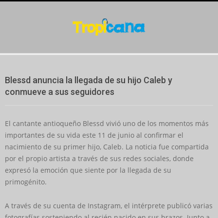
Skip
to
content
Secondary
Navigation
Blessd anuncia la llegada de su hijo Caleb y
Menu
conmueve a sus seguidores
El cantante antioqueño Blessd vivió uno de los momentos más
importantes de su vida este 11 de junio al confirmar el
nacimiento de su primer hijo, Caleb. La noticia fue compartida
por el propio artista a través de sus redes sociales, donde
expresó la emoción que siente por la llegada de su
primogénito.
A través de su cuenta de Instagram, el intérprete publicó varias
fotografías sosteniendo al recién nacido en sus brazos. Junto a