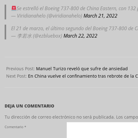
Se estrelló el Boeing 737-800 de China Eastern, con 132
— Viridianahelo (@viridianahelo)
March 21, 2022
El 21 de marzo, el último segundo del Boeing 737-800 de Ch
— 李若水 (@ezbluebox)
March 22, 2022
2022-
03-
Previous Post:
Manuel Turizo reveló que sufre de ansiedad
22
Next Post:
En China vuelve el confinamiento tras rebrote de la 
DEJA UN COMENTARIO
Tu dirección de correo electrónico no será publicada.
Los campo
Comentario
*