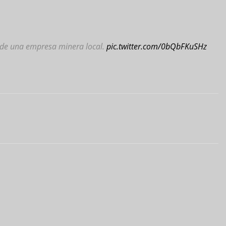
ia de una empresa minera local.
pic.twitter.com/0bQbFKuSHz