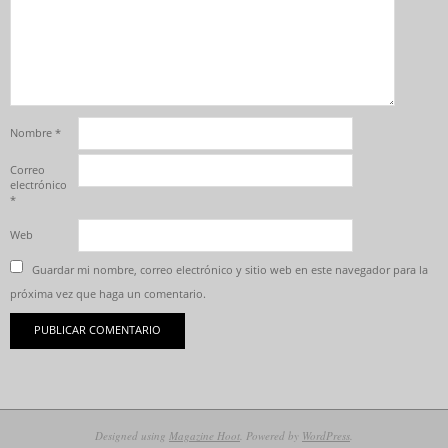
Nombre
*
Correo
electrónico
*
Web
Guardar mi nombre, correo electrónico y sitio web en este navegador para la
próxima vez que haga un comentario.
Designed using
Magazine Hoot
. Powered by
WordPress
.