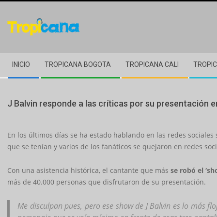
Skip
to
content
Secondary
INICIO
TROPICANA BOGOTA
TROPICANA CALI
TROPIC
Navigation
Menu
J Balvin responde a las críticas por su presentación e
En los últimos días se ha estado hablando en las redes sociales so
que se tenían y varios de los fanáticos se quejaron en redes soci
Con una asistencia histórica, el cantante que más
se robó el ‘sh
más de 40.000 personas que disfrutaron de su presentación.
Me disculpan pues, pero ese show de J Balvin es lo más flo