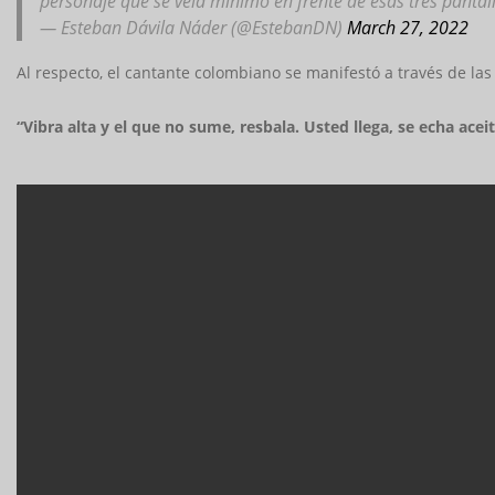
personaje que se veía mínimo en frente de esas tres pantall
— Esteban Dávila Náder (@EstebanDN)
March 27, 2022
Al respecto, el cantante colombiano se manifestó a través de la
“Vibra alta y el que no sume, resbala. Usted llega, se echa acei