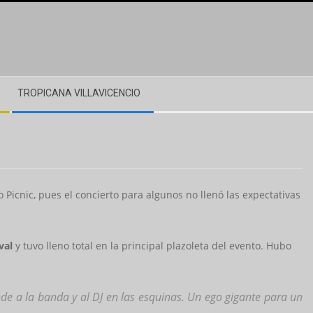
TROPICANA VILLAVICENCIO
o Picnic, pues el concierto para algunos no llenó las expectativas
val
y tuvo lleno total en la principal plazoleta del evento. Hubo
nde a la banda y al DJ en las esquinas. Un ego gigante para un