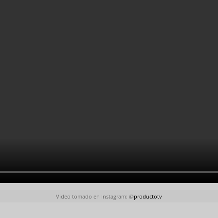
Video tomado en Instagram: @
productotv