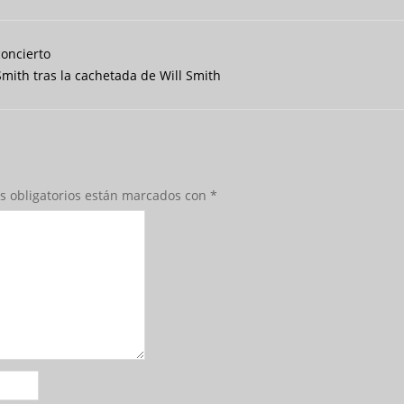
oncierto
Smith tras la cachetada de Will Smith
s obligatorios están marcados con
*