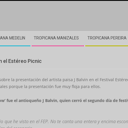
ANA MEDELIN
TROPICANA MANIZALES
TROPICANA PEREIRA
n el Estéreo Picnic
bre la presentación del artista paisa J Balvin en el Festival Estére
ales porque la presentación fue muy floja para ellos.
ow’ fue el antioqueño J Balvin, quien cerró el segundo día de festi
jo que he visto en el FEP. No te canta una entera y encima esco