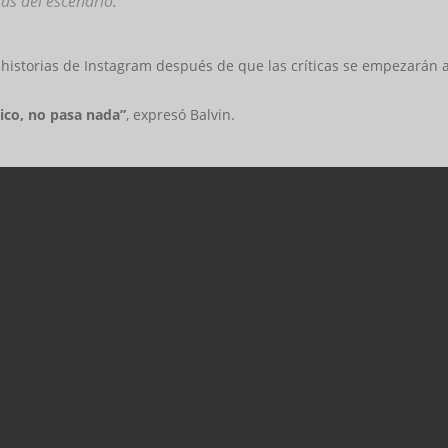
as del escenario.
s historias de Instagram después de que las críticas se empezarán
tico, no pasa nada”
, expresó Balvin.