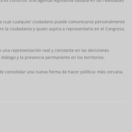
to es construir una agenda legislativa basada en las realidades
e la cual cualquier ciudadano puede comunicarse personalmente
re la ciudadanía y quien aspira a representarla en el Congreso,
n una representación real y constante en las decisiones
 diálogo y la presencia permanente en los territorios.
nde consolidar una nueva forma de hacer política: más cercana,