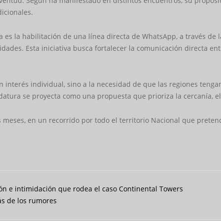
 juventud. Según ha manifestado en distintos encuentros, su propósi
dicionales.
 es la habilitación de una línea directa de WhatsApp, a través d
ades. Esta iniciativa busca fortalecer la comunicación directa ent
interés individual, sino a la necesidad de que las regiones tenga
datura se proyecta como una propuesta que prioriza la cercanía, el
 meses, en un recorrido por todo el territorio Nacional que prete
n e intimidación que rodea el caso Continental Towers
rás de los rumores