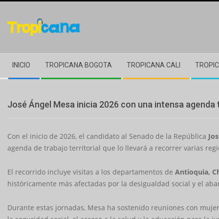
Skip
to
content
Secondary
INICIO
TROPICANA BOGOTA
TROPICANA CALI
TROPIC
Navigation
Menu
José Ángel Mesa inicia 2026 con una intensa agenda t
Con el inicio de 2026, el candidato al Senado de la República
Jo
agenda de trabajo territorial que lo llevará a recorrer varias re
El recorrido incluye visitas a los departamentos de
Antioquia, 
históricamente más afectadas por la desigualdad social y el aba
Durante estas jornadas, Mesa ha sostenido reuniones con mujere