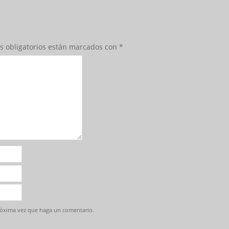
s obligatorios están marcados con
*
próxima vez que haga un comentario.