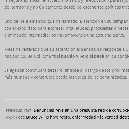
la seguridad social, el acceso a la salud y la educación para la
del territorio y no únicamente desde los escenarios políticos tra
Uno de los elementos que ha llamado la atención en su campaña
con el candidato para expresar inquietudes, propuestas o necesid
eliminando intermediarios y promoviendo una escucha activa.
Mesa ha reiterado que su aspiración al Senado no responde a un 
nacionales. Bajo el lema
“del pueblo y para el pueblo”
, su candi
La agenda continuará desarrollándose a lo largo de los próximos
más humana y construida desde las voces de las comunidades.
2026-
01-
Previous Post:
Denuncias revelan una presunta red de corrupció
08
Next Post:
Bruce Willis hoy: retiro, enfermedad y la verdad det