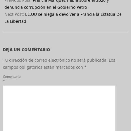
Previous Post:
Francia Márquez habla sobre el 2026 y
20
denuncia corrupción en el Gobierno Petro
Next Post:
EE.UU se niega a devolver a Francia la Estatua De
La Libertad
DEJA UN COMENTARIO
Tu dirección de correo electrónico no será publicada.
Los
campos obligatorios están marcados con
*
Comentario
*