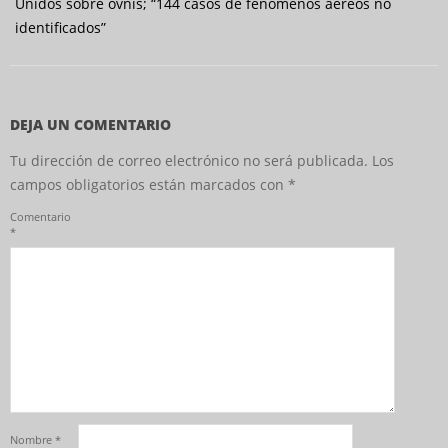
Unidos sobre ovnis; “144 casos de fenómenos aéreos no
identificados”
DEJA UN COMENTARIO
Tu dirección de correo electrónico no será publicada.
Los
campos obligatorios están marcados con
*
Comentario
*
Nombre
*