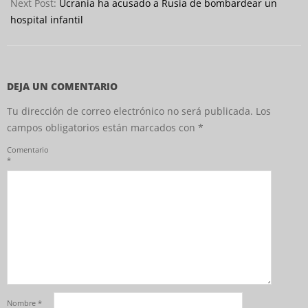
Next Post:
Ucrania ha acusado a Rusia de bombardear un
hospital infantil
DEJA UN COMENTARIO
Tu dirección de correo electrónico no será publicada.
Los
campos obligatorios están marcados con
*
Comentario
*
Nombre
*