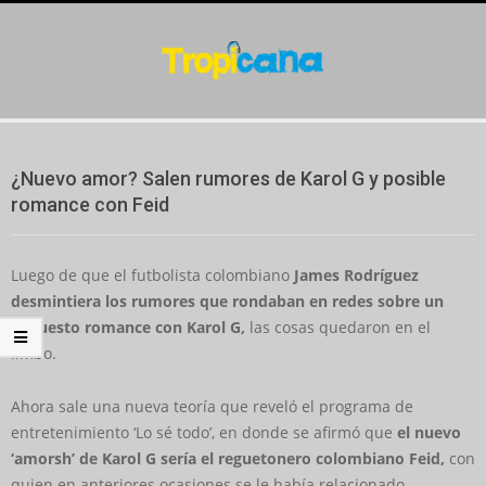
Skip
to
content
Secondary
Navigation
¿Nuevo amor? Salen rumores de Karol G y posible
Menu
romance con Feid
Luego de que el futbolista colombiano
James Rodríguez
desmintiera los rumores que rondaban en redes sobre un
supuesto romance con Karol G,
las cosas quedaron en el
limbo.
Ahora sale una nueva teoría que reveló el programa de
entretenimiento ‘Lo sé todo’, en donde se afirmó que
el nuevo
‘amorsh’ de Karol G sería el reguetonero colombiano Feid,
con
quien en anteriores ocasiones se le había relacionado.